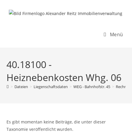
Inhalt
Zum
springen
Inhalt
springen
Menü
40.18100 -
Heiznebenkosten Whg. 06
>
Dateien
>
Liegenschaftsdaten
>
WEG - Bahnhofstr. 45
>
Rechnun
Es gibt momentan keine Beiträge, die unter dieser
Taxonomie veröffentlicht wurden.