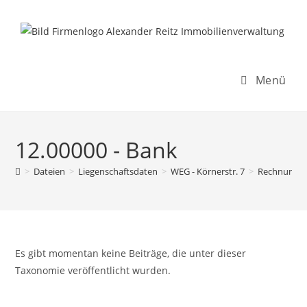
Inhalt
Zum
springen
Inhalt
springen
Menü
12.00000 - Bank
>
Dateien
>
Liegenschaftsdaten
>
WEG - Körnerstr. 7
>
Rechnungso
Es gibt momentan keine Beiträge, die unter dieser
Taxonomie veröffentlicht wurden.