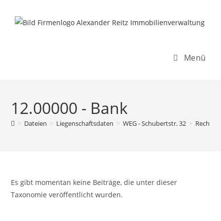
Inhalt
Zum
springen
Inhalt
springen
Menü
12.00000 - Bank
>
Dateien
>
Liegenschaftsdaten
>
WEG - Schubertstr. 32
>
Rechnun
Es gibt momentan keine Beiträge, die unter dieser
Taxonomie veröffentlicht wurden.