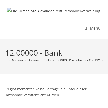
Inhalt
Zum
springen
Inhalt
springen
Menü
12.00000 - Bank
>
Dateien
>
Liegenschaftsdaten
>
WEG - Dietesheimer Str. 127
>
Re
Es gibt momentan keine Beiträge, die unter dieser
Taxonomie veröffentlicht wurden.