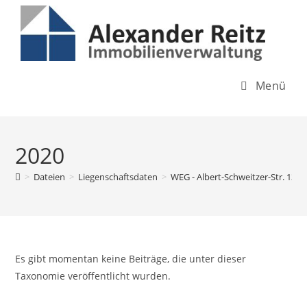
Inhalt
Zum
springen
Inhalt
springen
Menü
2020
>
Dateien
>
Liegenschaftsdaten
>
WEG - Albert-Schweitzer-Str. 13-5
Es gibt momentan keine Beiträge, die unter dieser
Taxonomie veröffentlicht wurden.