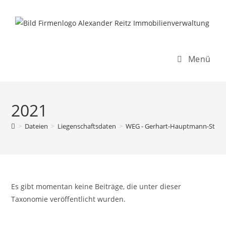
Inhalt
Zum
springen
Inhalt
springen
Menü
2021
>
Dateien
>
Liegenschaftsdaten
>
WEG - Gerhart-Hauptmann-Str. 7
Es gibt momentan keine Beiträge, die unter dieser
Taxonomie veröffentlicht wurden.