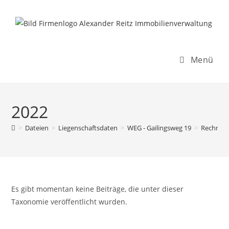
Inhalt
Zum
springen
Inhalt
springen
Menü
2022
>
Dateien
>
Liegenschaftsdaten
>
WEG - Gailingsweg 19
>
Rechnun
Es gibt momentan keine Beiträge, die unter dieser
Taxonomie veröffentlicht wurden.