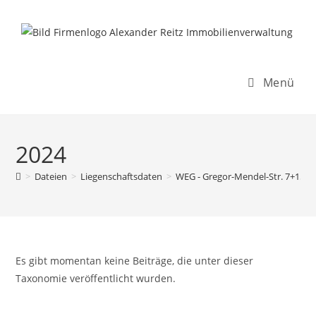
Inhalt
Zum
springen
Inhalt
springen
Menü
2024
>
Dateien
>
Liegenschaftsdaten
>
WEG - Gregor-Mendel-Str. 7+15
>
Es gibt momentan keine Beiträge, die unter dieser
Taxonomie veröffentlicht wurden.