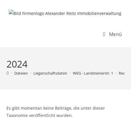
Inhalt
Zum
springen
Inhalt
springen
Menü
2024
>
Dateien
>
Liegenschaftsdaten
>
WEG - Landsteinerstr. 1
>
Rechn
Es gibt momentan keine Beiträge, die unter dieser
Taxonomie veröffentlicht wurden.