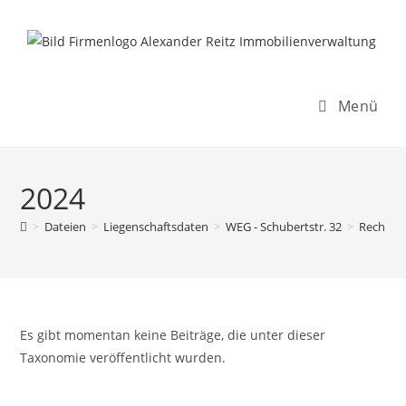
Inhalt
Zum
springen
Inhalt
springen
Menü
2024
>
Dateien
>
Liegenschaftsdaten
>
WEG - Schubertstr. 32
>
Rechnun
Es gibt momentan keine Beiträge, die unter dieser
Taxonomie veröffentlicht wurden.