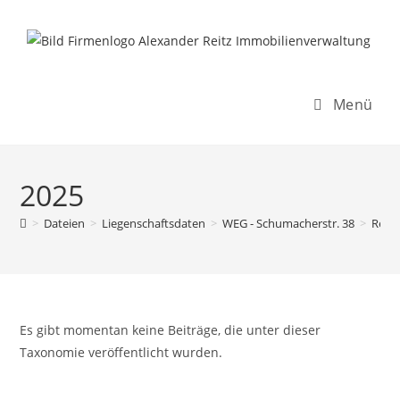
Inhalt
Zum
springen
Inhalt
springen
Menü
2025
>
Dateien
>
Liegenschaftsdaten
>
WEG - Schumacherstr. 38
>
Rech
Es gibt momentan keine Beiträge, die unter dieser
Taxonomie veröffentlicht wurden.