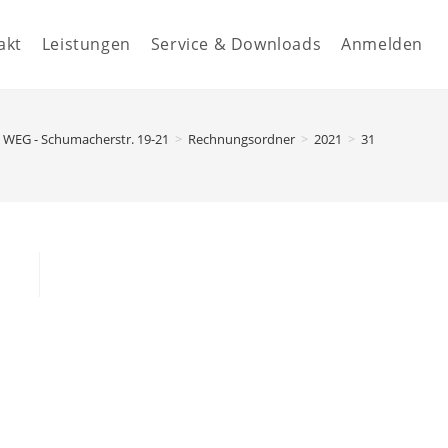
akt
Leistungen
Service & Downloads
Anmelden
WEG - Schumacherstr. 19-21
>
Rechnungsordner
>
2021
>
31.00100 - Ban