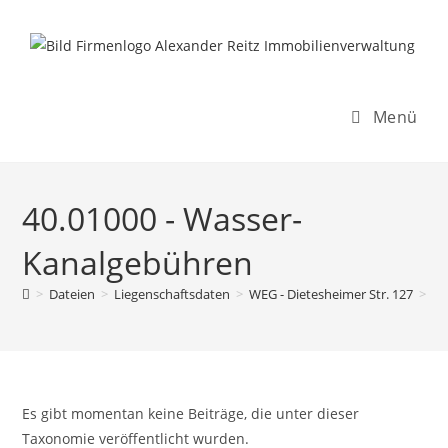
Inhalt
Zum
springen
Inhalt
springen
Menü
40.01000 - Wasser-
Kanalgebühren
>
Dateien
>
Liegenschaftsdaten
>
WEG - Dietesheimer Str. 127
>
Re
Es gibt momentan keine Beiträge, die unter dieser
Taxonomie veröffentlicht wurden.