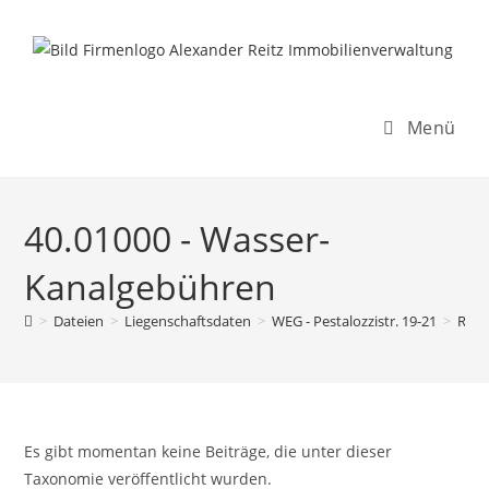
Inhalt
Zum
springen
Inhalt
springen
Menü
40.01000 - Wasser-
Kanalgebühren
>
Dateien
>
Liegenschaftsdaten
>
WEG - Pestalozzistr. 19-21
>
Rech
Es gibt momentan keine Beiträge, die unter dieser
Taxonomie veröffentlicht wurden.