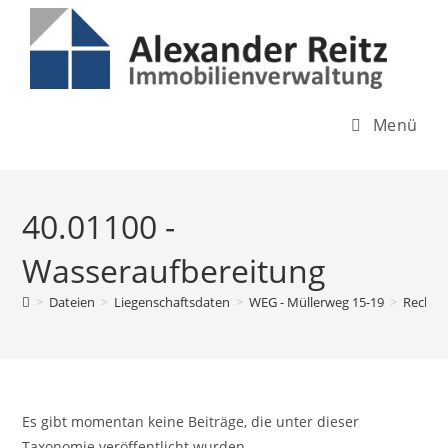
Inhalt
Zum
springen
Inhalt
springen
Menü
40.01100 -
Wasseraufbereitung
>
Dateien
>
Liegenschaftsdaten
>
WEG - Müllerweg 15-19
>
Rechnu
Es gibt momentan keine Beiträge, die unter dieser
Taxonomie veröffentlicht wurden.