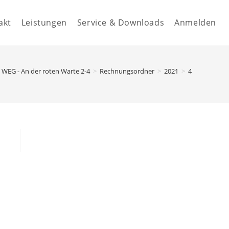
akt
Leistungen
Service & Downloads
Anmelden
WEG - An der roten Warte 2-4
>
Rechnungsordner
>
2021
>
40.02000 - M