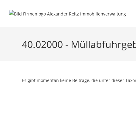
Inhalt
Zum
springen
Inhalt
springen
40.02000 - Müllabfuhrg
Es gibt momentan keine Beiträge, die unter dieser Taxo