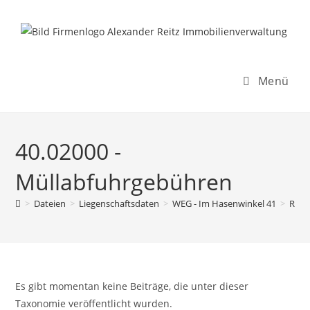
Inhalt
Zum
springen
Inhalt
springen
Menü
40.02000 -
Müllabfuhrgebühren
>
Dateien
>
Liegenschaftsdaten
>
WEG - Im Hasenwinkel 41
>
Rech
Es gibt momentan keine Beiträge, die unter dieser
Taxonomie veröffentlicht wurden.