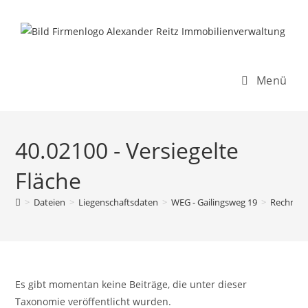
Inhalt
Zum
springen
Inhalt
springen
Menü
40.02100 - Versiegelte
Fläche
>
Dateien
>
Liegenschaftsdaten
>
WEG - Gailingsweg 19
>
Rechnun
Es gibt momentan keine Beiträge, die unter dieser
Taxonomie veröffentlicht wurden.