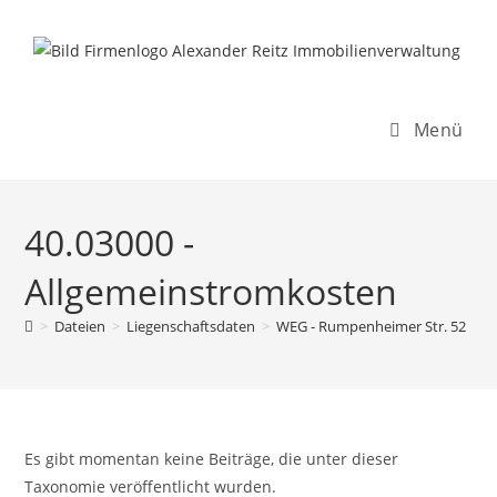
Inhalt
Zum
springen
Inhalt
springen
Menü
40.03000 -
Allgemeinstromkosten
>
Dateien
>
Liegenschaftsdaten
>
WEG - Rumpenheimer Str. 52
>
R
Es gibt momentan keine Beiträge, die unter dieser
Taxonomie veröffentlicht wurden.