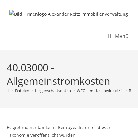
Inhalt
Zum
springen
Inhalt
springen
Menü
40.03000 -
Allgemeinstromkosten
>
Dateien
>
Liegenschaftsdaten
>
WEG - Im Hasenwinkel 41
>
Rech
Es gibt momentan keine Beiträge, die unter dieser
Taxonomie veröffentlicht wurden.