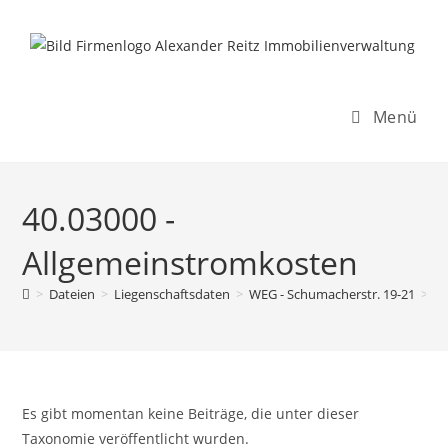
Inhalt
Zum
springen
Inhalt
springen
Menü
40.03000 -
Allgemeinstromkosten
>
Dateien
>
Liegenschaftsdaten
>
WEG - Schumacherstr. 19-21
>
R
Es gibt momentan keine Beiträge, die unter dieser
Taxonomie veröffentlicht wurden.