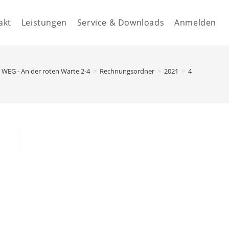
akt
Leistungen
Service & Downloads
Anmelden
WEG - An der roten Warte 2-4
>
Rechnungsordner
>
2021
>
40.05000 - Ve