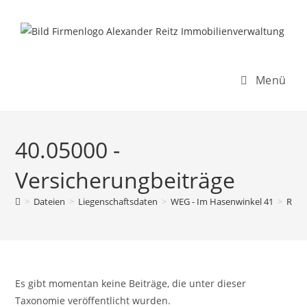
Inhalt
Zum
springen
Inhalt
springen
Menü
40.05000 -
Versicherungbeiträge
>
Dateien
>
Liegenschaftsdaten
>
WEG - Im Hasenwinkel 41
>
Rech
Es gibt momentan keine Beiträge, die unter dieser
Taxonomie veröffentlicht wurden.