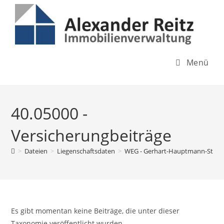
Inhalt
Zum
springen
Inhalt
springen
Menü
40.05000 -
Versicherungbeiträge
>
Dateien
>
Liegenschaftsdaten
>
WEG - Gerhart-Hauptmann-Str. 7
Es gibt momentan keine Beiträge, die unter dieser
Taxonomie veröffentlicht wurden.