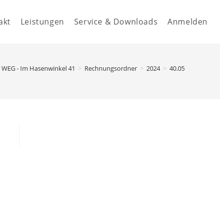
akt
Leistungen
Service & Downloads
Anmelden
WEG - Im Hasenwinkel 41
>
Rechnungsordner
>
2024
>
40.05000 - Versi