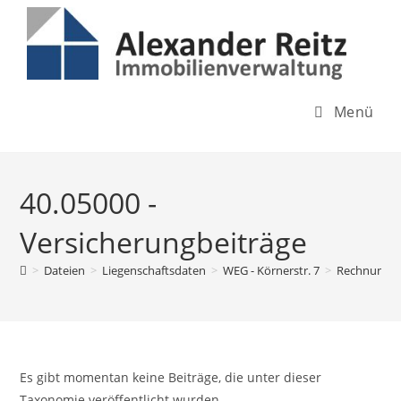
Inhalt
Zum
springen
Inhalt
springen
Menü
40.05000 -
Versicherungbeiträge
>
Dateien
>
Liegenschaftsdaten
>
WEG - Körnerstr. 7
>
Rechnungso
Es gibt momentan keine Beiträge, die unter dieser
Taxonomie veröffentlicht wurden.