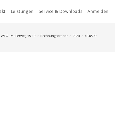
akt
Leistungen
Service & Downloads
Anmelden
WEG - Müllerweg 15-19
>
Rechnungsordner
>
2024
>
40.05000 - Versiche