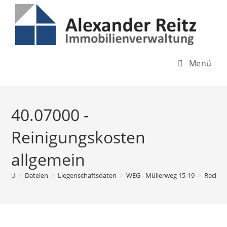
Inhalt
Zum
springen
Inhalt
springen
Menü
40.07000 -
Reinigungskosten
allgemein
>
Dateien
>
Liegenschaftsdaten
>
WEG - Müllerweg 15-19
>
Rechnu