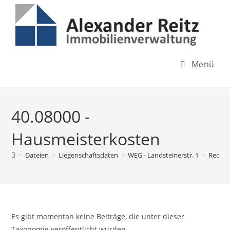
Inhalt
Zum
springen
Inhalt
springen
Menü
40.08000 -
Hausmeisterkosten
>
Dateien
>
Liegenschaftsdaten
>
WEG - Landsteinerstr. 1
>
Rechn
Es gibt momentan keine Beiträge, die unter dieser
Taxonomie veröffentlicht wurden.