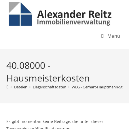
Inhalt
Zum
springen
Inhalt
springen
Menü
40.08000 -
Hausmeisterkosten
>
Dateien
>
Liegenschaftsdaten
>
WEG - Gerhart-Hauptmann-Str. 7
Es gibt momentan keine Beiträge, die unter dieser
Taxonomie veröffentlicht wurden.