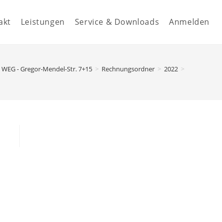
akt
Leistungen
Service & Downloads
Anmelden
WEG - Gregor-Mendel-Str. 7+15
>
Rechnungsordner
>
2022
>
40.08000 -