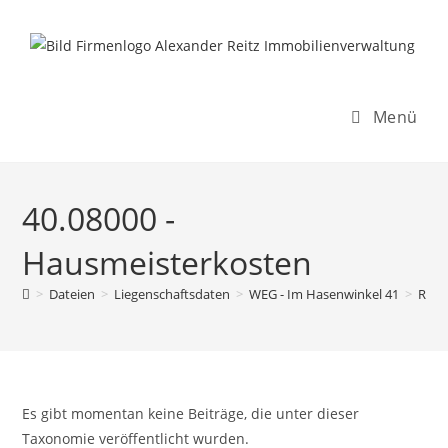
Inhalt
Zum
springen
Inhalt
springen
Menü
40.08000 -
Hausmeisterkosten
>
Dateien
>
Liegenschaftsdaten
>
WEG - Im Hasenwinkel 41
>
Rech
Es gibt momentan keine Beiträge, die unter dieser
Taxonomie veröffentlicht wurden.