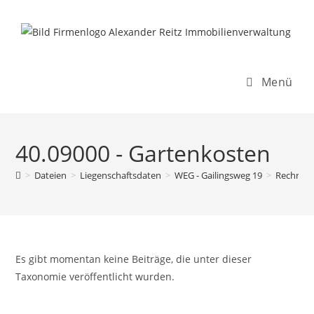
Inhalt
Zum
springen
Inhalt
springen
Menü
40.09000 - Gartenkosten
>
Dateien
>
Liegenschaftsdaten
>
WEG - Gailingsweg 19
>
Rechnun
Es gibt momentan keine Beiträge, die unter dieser
Taxonomie veröffentlicht wurden.