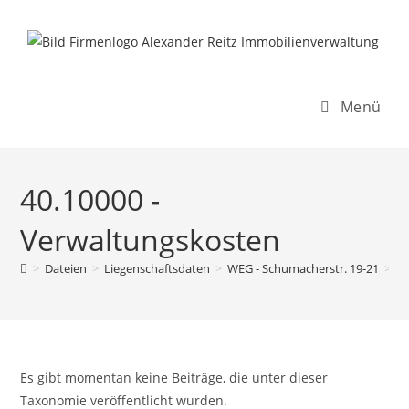
Inhalt
Zum
springen
Inhalt
springen
Menü
40.10000 -
Verwaltungskosten
>
Dateien
>
Liegenschaftsdaten
>
WEG - Schumacherstr. 19-21
>
R
Es gibt momentan keine Beiträge, die unter dieser
Taxonomie veröffentlicht wurden.