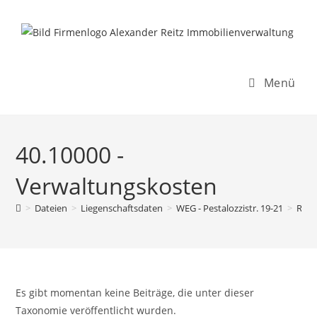
Inhalt
Zum
springen
Inhalt
springen
Menü
40.10000 -
Verwaltungskosten
>
Dateien
>
Liegenschaftsdaten
>
WEG - Pestalozzistr. 19-21
>
Rech
Es gibt momentan keine Beiträge, die unter dieser
Taxonomie veröffentlicht wurden.