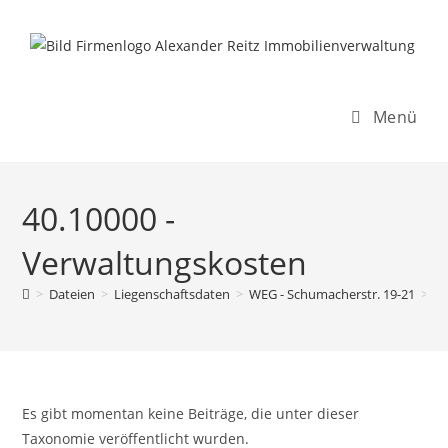
Inhalt
Zum
springen
Inhalt
springen
Menü
40.10000 -
Verwaltungskosten
>
Dateien
>
Liegenschaftsdaten
>
WEG - Schumacherstr. 19-21
>
R
Es gibt momentan keine Beiträge, die unter dieser
Taxonomie veröffentlicht wurden.