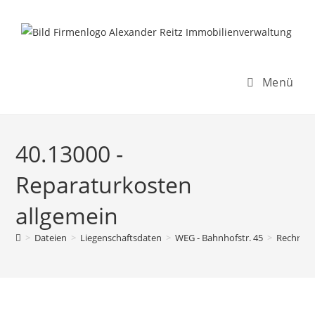
Inhalt
Zum
springen
Inhalt
springen
Menü
40.13000 -
Reparaturkosten
allgemein
>
Dateien
>
Liegenschaftsdaten
>
WEG - Bahnhofstr. 45
>
Rechnun