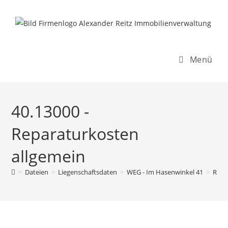
Inhalt
Zum
springen
Inhalt
springen
Menü
40.13000 -
Reparaturkosten
allgemein
>
Dateien
>
Liegenschaftsdaten
>
WEG - Im Hasenwinkel 41
>
Rech