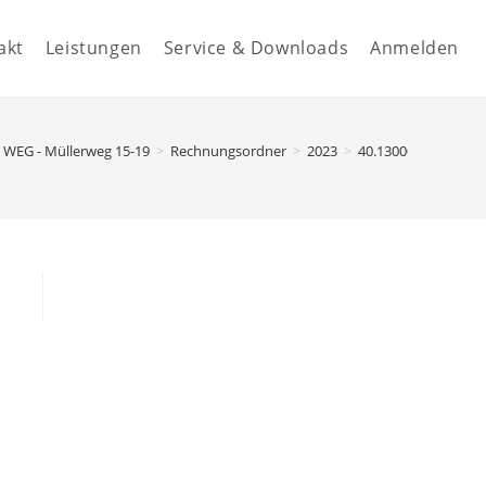
akt
Leistungen
Service & Downloads
Anmelden
WEG - Müllerweg 15-19
>
Rechnungsordner
>
2023
>
40.13000 - Reparatu