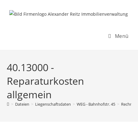
Inhalt
Zum
springen
Inhalt
springen
Menü
40.13000 -
Reparaturkosten
allgemein
>
Dateien
>
Liegenschaftsdaten
>
WEG - Bahnhofstr. 45
>
Rechnun