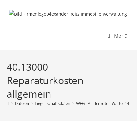
Inhalt
Zum
springen
Inhalt
springen
Menü
40.13000 -
Reparaturkosten
allgemein
>
Dateien
>
Liegenschaftsdaten
>
WEG - An der roten Warte 2-4
>