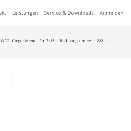
akt
Leistungen
Service & Downloads
Anmelden
WEG - Gregor-Mendel-Str. 7+15
>
Rechnungsordner
>
2021
>
40.14100 -