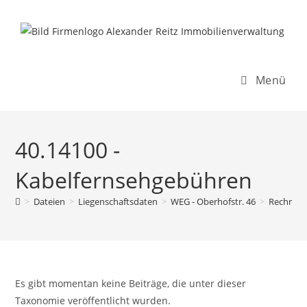
Inhalt
Zum
springen
Inhalt
springen
Menü
40.14100 -
Kabelfernsehgebühren
>
Dateien
>
Liegenschaftsdaten
>
WEG - Oberhofstr. 46
>
Rechnun
Es gibt momentan keine Beiträge, die unter dieser
Taxonomie veröffentlicht wurden.