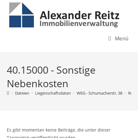
Inhalt
Zum
springen
Inhalt
springen
Menü
40.15000 - Sonstige
Nebenkosten
>
Dateien
>
Liegenschaftsdaten
>
WEG - Schumacherstr. 38
>
Rech
Es gibt momentan keine Beiträge, die unter dieser
Taxonomie veröffentlicht wurden.