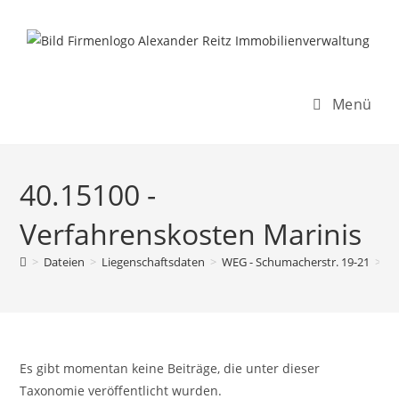
Inhalt
Zum
springen
Inhalt
springen
Menü
40.15100 -
Verfahrenskosten Marinis
>
Dateien
>
Liegenschaftsdaten
>
WEG - Schumacherstr. 19-21
>
R
Es gibt momentan keine Beiträge, die unter dieser
Taxonomie veröffentlicht wurden.