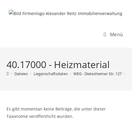
Inhalt
Zum
springen
Inhalt
springen
Menü
40.17000 - Heizmaterial
>
Dateien
>
Liegenschaftsdaten
>
WEG - Dietesheimer Str. 127
>
Re
Es gibt momentan keine Beiträge, die unter dieser
Taxonomie veröffentlicht wurden.