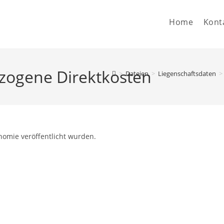
Home
Kont
zogene Direktkosten
>
Dateien
>
Liegenschaftsdaten
>
nomie veröffentlicht wurden.