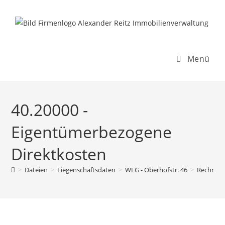
Inhalt
Zum
springen
Inhalt
springen
Menü
40.20000 -
Eigentümerbezogene
Direktkosten
>
Dateien
>
Liegenschaftsdaten
>
WEG - Oberhofstr. 46
>
Rechnun