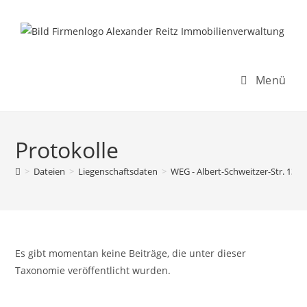
Inhalt
Zum
springen
Inhalt
springen
Menü
Protokolle
>
Dateien
>
Liegenschaftsdaten
>
WEG - Albert-Schweitzer-Str. 13-5
Es gibt momentan keine Beiträge, die unter dieser
Taxonomie veröffentlicht wurden.