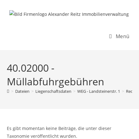
Inhalt
Zum
springen
Inhalt
springen
Menü
40.02000 -
Müllabfuhrgebühren
>
Dateien
>
Liegenschaftsdaten
>
WEG - Landsteinerstr. 1
>
Rechn
Es gibt momentan keine Beiträge, die unter dieser
Taxonomie veröffentlicht wurden.